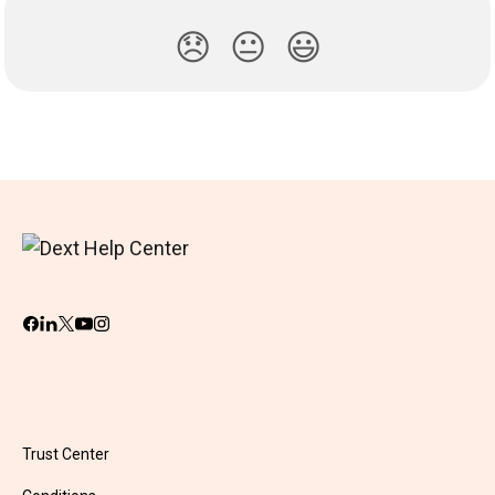
😞
😐
😃
Trust Center