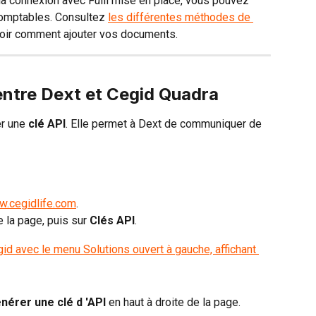
la connexion avec Fulll mise en place, vous pouvez 
mptables. Consultez 
les différentes méthodes de 
voir comment ajouter vos documents.
entre Dext et Cegid Quadra
r une 
clé API
. Elle permet à Dext de communiquer de 
w.cegidlife.com
.
e la page, puis sur 
Clés API
.
nérer une clé d 'API 
en haut à droite de la page.