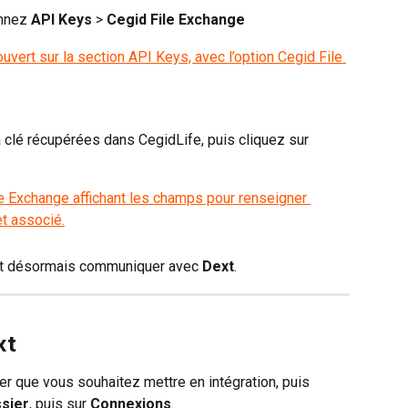
nnez 
API Keys 
>
 Cegid File Exchange
 clé récupérées dans CegidLife, puis cliquez sur 
t désormais communiquer avec 
Dext
.
xt
r que vous souhaitez mettre en intégration, puis 
sier
, puis sur
 Connexions
.