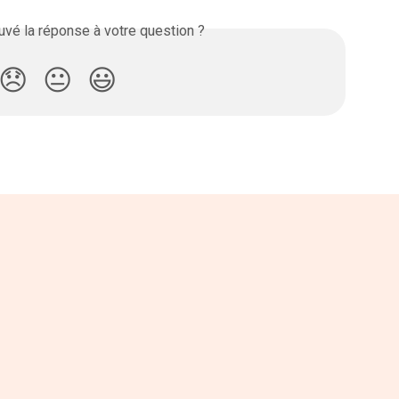
vé la réponse à votre question ?
😞
😐
😃