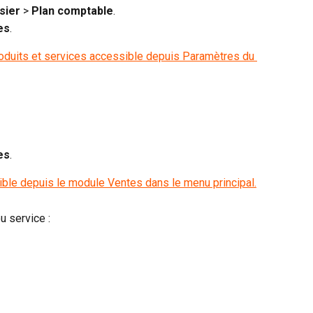
sier 
>
 Plan comptable
.
es
.
es
.
u service :