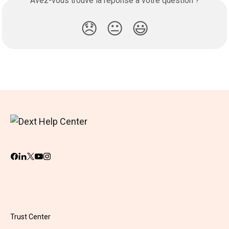
Avez-vous trouvé la réponse à votre question ?
😞
😐
😃
Trust Center