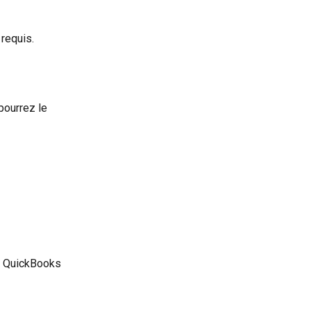
 requis.
pourrez le 
s QuickBooks 