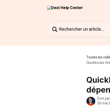
Passer au contenu principal
Rechercher un article...
Toutes les coll
Quickbooks Onli
Quickb
dépens
Écrit pa
26 mai 