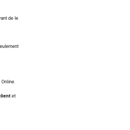
nt de le 
seulement 
 Online.
lient
 et 