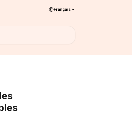
Français
des
bles