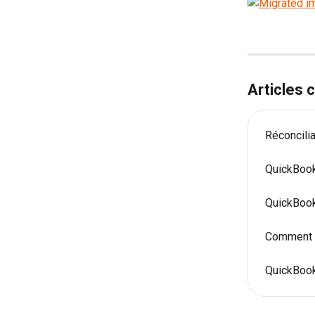
Articles
Réconcili
QuickBook
QuickBook
Comment u
QuickBook