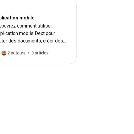
plication mobile
ouvrez comment utiliser
pplication mobile Dext pour
uter des documents, créer des
es de frais et des demandes
2 auteurs
9 articles
ndemnité kilométrique, et publier
s éléments.