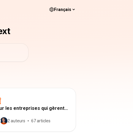
Français
ext
ur les entreprises qui gèrent
r comptabilité
2 auteurs
67 articles