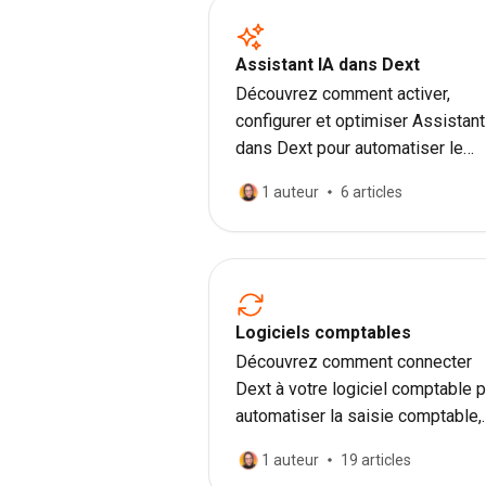
Assistant IA dans Dext
Découvrez comment activer,
configurer et optimiser Assistant
dans Dext pour automatiser le
traitement des documents et
1 auteur
6 articles
améliorer la précision comptable
Logiciels comptables
Découvrez comment connecter
Dext à votre logiciel comptable 
automatiser la saisie comptable,
synchroniser vos données et
1 auteur
19 articles
exporter facilement vos écritures