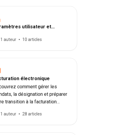
ramètres utilisateur et
curité
1 auteur
10 articles
cturation électronique
couvrez comment gérer les
dats, la désignation et préparer
re transition à la facturation
ctronique avec Dext.
1 auteur
28 articles