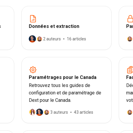
s
Données et extraction
Pa
sé
2 auteurs
16 articles
Paramétrages pour le Canada
Fa
Retrouvez tous les guides de
Dé
configuration et de paramétrage de
man
Dext pour le Canada.
vot
éle
3 auteurs
43 articles